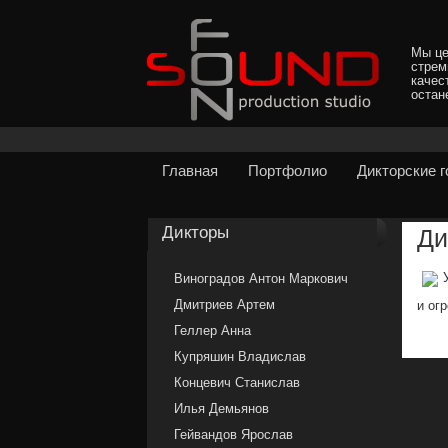
Мы це
стрем
качес
остан
Главная
Портфолио
Дикторские 
Дикторы
Ди
Виноградов Антон Маркович
Дмитриев Артем
и ог
Геллер Анна
Купряшин Владислав
Концевич Станислав
Илья Демьянов
Гейвандов Ярослав