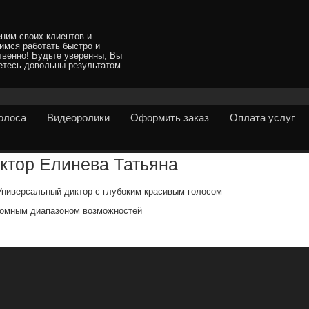
ним своих клиентов и
имся работать быстро и
твенно! Будьте уверенны, Вы
етесь довольны результатом.
голоса
Видеоролики
Оформить заказ
Оплата услуг
ктор Елинева Татьяна
Универсальный диктор с глубоким красивым голосом
ромным диапазоном возможностей