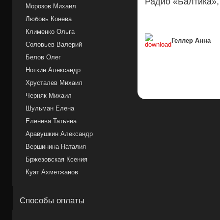
Радио «Балтика»,
Морозов Михаил
Любовь Конева
Клименко Ольга
Геллер Анна
Соловьев Валерий
Белов Олег
Ноткин Александр
Хрусталев Михаил
Черняк Михаил
Шульман Елена
Еленева Татьяна
Аравушкин Александр
Вершинина Наталия
Бржезовская Ксения
Куат Ахметжанов
Способы оплаты