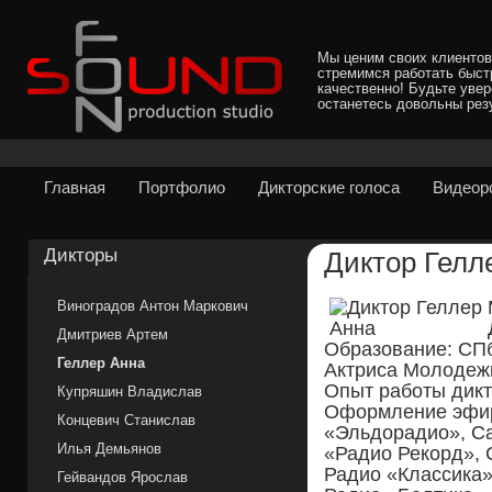
Мы ценим своих клиентов
стремимся работать быст
качественно! Будьте уве
останетесь довольны рез
Главная
Портфолио
Дикторские голоса
Видеор
Дикторы
Диктор Гелл
Виноградов Антон Маркович
Дмитриев Артем
Образование: СПб
Геллер Анна
Актриса Молодежн
Опыт работы дикт
Купряшин Владислав
Оформление эфи
Концевич Станислав
«Эльдорадио», Са
Илья Демьянов
«Радио Рекорд», 
Радио «Классика»
Гейвандов Ярослав