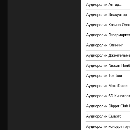
Аудиоролик Антида
Аудиоролик Эвакуатор
Аудиоролик Казино Ора
Аудиоролик Гипермарке
Аудиоролик Клининг
Аудиоролик Джентельм
Аудиоролик Nissan Нояб
Аудиоролик Tez tour
Аудиоролик МотоТакси
Аудиоролик 5D Кинотеа
Аудиоролик Digger Club I
Аудиоролик Смартс
Аудиоролик концерт гр