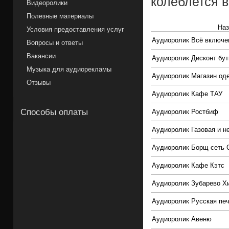
колеблется в
Видеоролики
Полезные материалы
Наз
Условия предоставления услуг
Аудиоролик Всё включе
Вопросы и ответы
Вакансии
Аудиоролик Дисконт бут
Музыка для аудиорекламы
Аудиоролик Магазин од
Отзывы
Аудиоролик Кафе ТАУ
Способы оплаты
Аудиоролик Ростбиф
Аудиоролик Газовая и 
Аудиоролик Борщ сеть 
Аудиоролик Кафе Кэтс
Аудиоролик Зубарево Х
Аудиоролик Русская пе
Аудиоролик Авеню