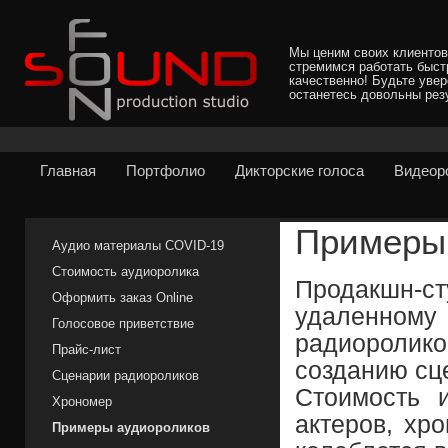
Мы ценим своих клиентов
стремимся работать быст
качественно! Будьте уве
останетесь довольны рез
Главная
Портфолио
Дикторские голоса
Видеор
Примеры
Аудио материалы COVID-19
Стоимость аудиоролика
Продакшн-
Оформить заказ Online
удаленном
Голосовое приветствие
радиороли
Прайс-лист
созданию сц
Сценарии радиороликов
Стоимость и
Хрономер
актеров, хр
Примеры аудиороликов