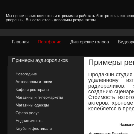
Мы ценим своих клиентов и стремимся работать быстро и качественн
уверенны, Вы останетесь довольны результатом.
Главная
Портфолио
Дикторские голоса
Видеор
Примеры аудиороликов
Примеры ре
Продакшн-студ
Новогодние
удаленному из
Автосалоны и такси
радиороликов,
Кафе и рестораны
созданию сценари
Стоимость изгот
Магазины и гипермаркеты
актеров, хроном
Магазины одежды
колеблется в пред
Сфера услуг
Недвижимость
Назван
Клубы и фестивали
Аудиоролик Ростбиф