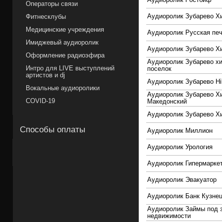
Операторы связи
Аудиоролик Зубарево Х
Фитнесклубы
Медицинские учреждения
Аудиоролик Русская пе
Имиджевый аудиоролик
Аудиоролик Зубарево Х
Оформление радиоэфира
Аудиоролик Зубарево х
Интро для LIVE выступлений
поселок
артистов и dj
Аудиоролик Зубарево Hi
Вокальные аудиоролики
Аудиоролик Зубарево Х
COVID-19
Македонский
Аудиоролик Зубарево Х
Способы оплаты
Аудиоролик Миллион
Аудиоролик Урология
Аудиоролик Гипермарке
Аудиоролик Эвакуатор
Аудиоролик Банк Кузне
Аудиоролик Займы под 
недвижимости